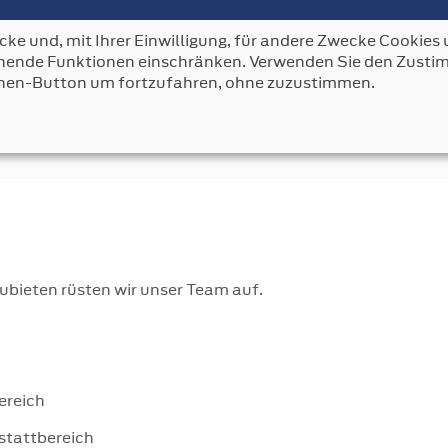
ke und, mit Ihrer Einwilligung, für andere Zwecke Cookies u
AUTO BENDER
FAHRZEUGE
LEISTUNGEN
KONT
echende Funktionen einschränken. Verwenden Sie den Zus
nen-Button um fortzufahren, ohne zuzustimmen.
ubieten rüsten wir unser Team auf.
ereich
stattbereich