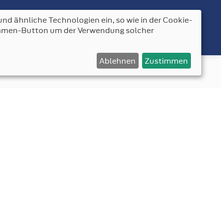
nd ähnliche Technologien ein, so wie in der Cookie-
AKT
timmen-Button um der Verwendung solcher
Ablehnen
Zustimmen
fordbender.de
News