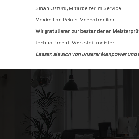
Sinan Öztürk, Mitarbeiter im Service
Maximilian Rekus, Mechatroniker
Wir gratulieren zur bestandenen Meisterprü
Joshua Brecht, Werkstattmeister
Lassen sie sich von unserer Manpower und 