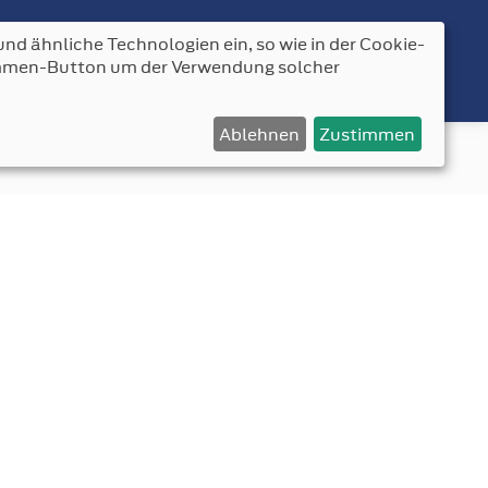
nd ähnliche Technologien ein, so wie in der Cookie-
AKT
timmen-Button um der Verwendung solcher
Ablehnen
Zustimmen
fordbender.de
News