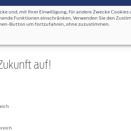
ke und, mit Ihrer Einwilligung, für andere Zwecke Cookies u
AUTO BENDER
FAHRZEUGE
LEISTUNGEN
KONT
echende Funktionen einschränken. Verwenden Sie den Zus
nen-Button um fortzufahren, ohne zuzustimmen.
 Zukunft auf!
eich
ereich