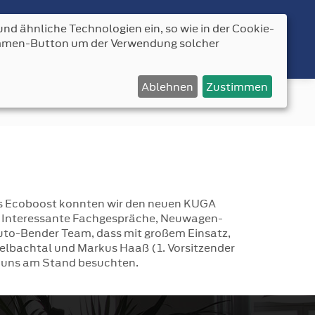
nd ähnliche Technologien ein, so wie in der Cookie-
AKT
timmen-Button um der Verwendung solcher
Ablehnen
Zustimmen
fordbender.de
News
cus Ecoboost konnten wir den neuen KUGA
m. Interessante Fachgespräche, Neuwagen-
to-Bender Team, dass mit großem Einsatz,
elbachtal und Markus Haaß (1. Vorsitzender
e uns am Stand besuchten.