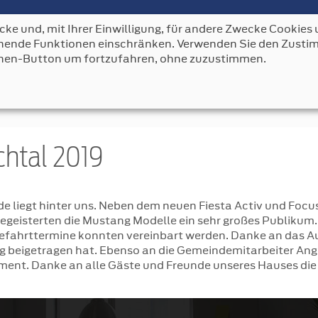
ke und, mit Ihrer Einwilligung, für andere Zwecke Cookies u
AUTO BENDER
FAHRZEUGE
LEISTUNGEN
KONT
echende Funktionen einschränken. Verwenden Sie den Zus
nen-Button um fortzufahren, ohne zuzustimmen.
chtal 2019
de liegt hinter uns. Neben dem neuen Fiesta Activ und Fo
begeisterten die Mustang Modelle ein sehr großes Publiku
ahrttermine konnten vereinbart werden. Danke an das Au
ng beigetragen hat. Ebenso an die Gemeindemitarbeiter Ang
ment. Danke an alle Gäste und Freunde unseres Hauses di